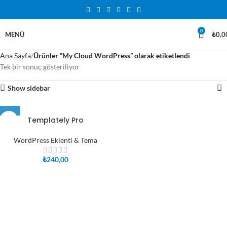
0
MENÜ
₺
0,0
Ana Sayfa
Ürünler “My Cloud WordPress” olarak etiketlendi
Tek bir sonuç gösteriliyor
Show sidebar
Templately Pro
WordPress Eklenti & Tema
₺
240,00