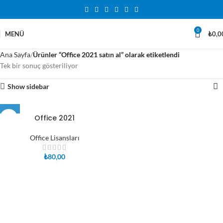
0
MENÜ
₺
0,0
Ana Sayfa
Ürünler “Office 2021 satın al” olarak etiketlendi
Tek bir sonuç gösteriliyor
Show sidebar
Office 2021
Office Lisansları
₺
80,00