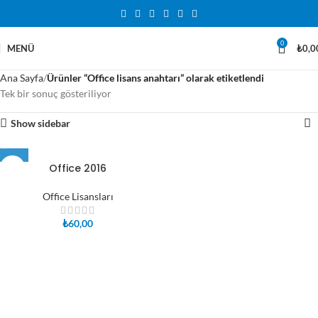
0
MENÜ
₺
0,0
Ana Sayfa
Ürünler “Office lisans anahtarı” olarak etiketlendi
Tek bir sonuç gösteriliyor
Show sidebar
Office 2016
Office Lisansları
₺
60,00