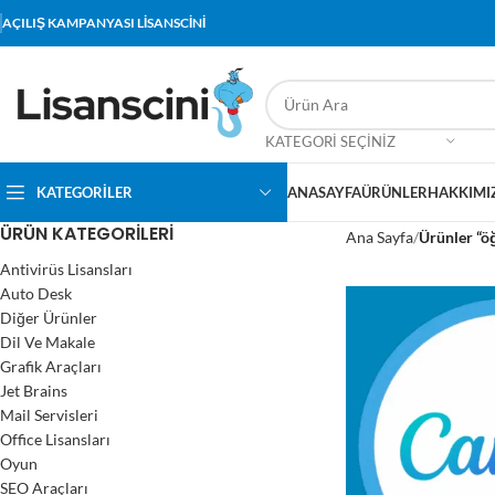
AÇILIŞ KAMPANYASI LİSANSCİNİ
KATEGORI SEÇINIZ
KATEGORİLER
ANASAYFA
ÜRÜNLER
HAKKIMI
ÜRÜN KATEGORILERI
Ana Sayfa
Ürünler “ö
Antivirüs Lisansları
Auto Desk
Diğer Ürünler
Dil Ve Makale
Grafik Araçları
Jet Brains
Mail Servisleri
Office Lisansları
Oyun
SEO Araçları