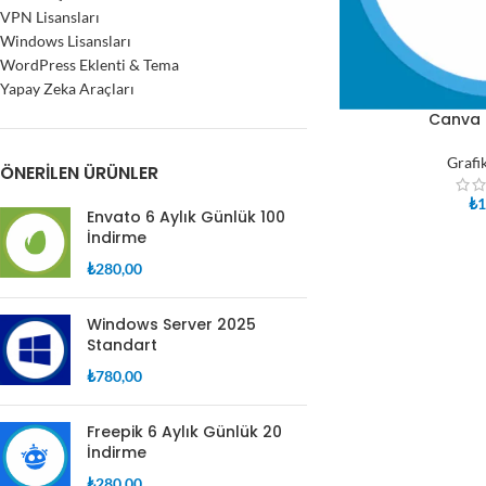
VPN Lisansları
Windows Lisansları
WordPress Eklenti & Tema
Yapay Zeka Araçları
Canva
SEPETE EKLE
Grafi
ÖNERILEN ÜRÜNLER
₺
1
Envato 6 Aylık Günlük 100
İndirme
₺
280,00
Windows Server 2025
Standart
₺
780,00
Freepik 6 Aylık Günlük 20
İndirme
₺
280,00