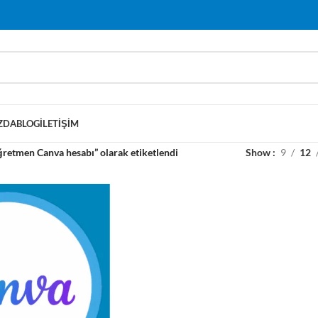
ZDA
BLOG
İLETIŞIM
ğretmen Canva hesabı” olarak etiketlendi
Show
9
12