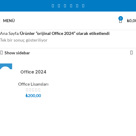
0
MENÜ
₺
0,0
Ana Sayfa
Ürünler “orijinal Office 2024” olarak etiketlendi
Tek bir sonuç gösteriliyor
Show sidebar
Office 2024
Office Lisansları
₺
200,00