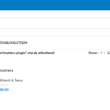
ZDA
BLOG
İLETIŞIM
rfmatters plugin” olarak etiketlendi
Show
9
1
matters
Eklenti & Tema
80,00