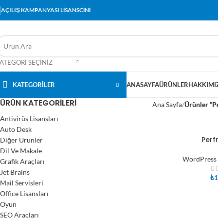
AÇILIŞ KAMPANYASI LİSANSCİNİ
ATEGORI SEÇINIZ
KATEGORİLER
ANASAYFA
ÜRÜNLER
HAKKIMI
ÜRÜN KATEGORILERI
Ana Sayfa
Ürünler “Pe
Antivirüs Lisansları
Auto Desk
Perf
Diğer Ürünler
SEPETE EKLE
Dil Ve Makale
WordPress 
Grafik Araçları
Jet Brains
₺
1
Mail Servisleri
Office Lisansları
Oyun
SEO Araçları