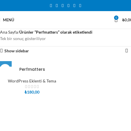
0
MENÜ
₺
0,0
Ana Sayfa
Ürünler “Perfmatters” olarak etiketlendi
Tek bir sonuç gösteriliyor
Show sidebar
Perfmatters
WordPress Eklenti & Tema
₺
180,00