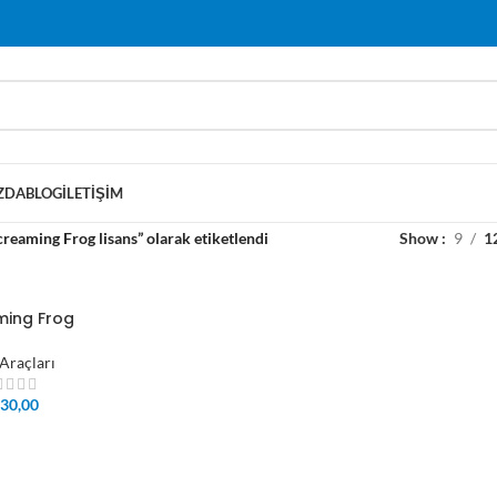
ZDA
BLOG
İLETIŞIM
reaming Frog lisans” olarak etiketlendi
Show
9
1
ming Frog
Araçları
30,00