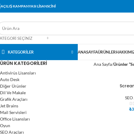
AÇILIŞ KAMPANYASI LİSANSCİNİ
ATEGORI SEÇINIZ
KATEGORİLER
ANASAYFA
ÜRÜNLER
HAKKIMI
ÜRÜN KATEGORILERI
Ana Sayfa
Ürünler “Sc
Antivirüs Lisansları
Auto Desk
Screa
Diğer Ürünler
SEPETE EKLE
Dil Ve Makale
SEO 
Grafik Araçları
Jet Brains
₺
3
Mail Servisleri
Office Lisansları
Oyun
SEO Araçları