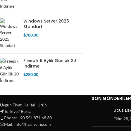
Windows Server 2025
Standart
₺
780,00
Freepik 6 Aylık Günlük 20
İndirme
₺
280,00
SON GÖNDERILER
Uygun Fiyat, Kaliteli Ürün
Ucuz Lis
Türkiye / Bursa
Phone: +90 551 871 68 30
Ekim 28,
Mail: info@lisanscini.com