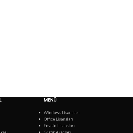
L
MENÜ
Windows Lisansları
Office Lisansları
Envato Lisansları
ikası
Grafik Araçları