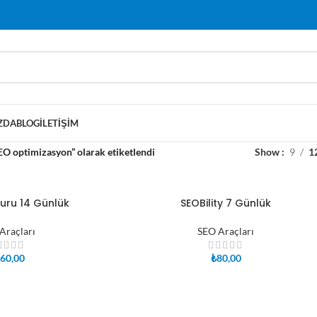
ZDA
BLOG
İLETIŞIM
EO optimizasyon” olarak etiketlendi
Show
9
1
uru 14 Günlük
SEOBility 7 Günlük
SEPETE EKLE
Araçları
SEO Araçları
60,00
₺
80,00