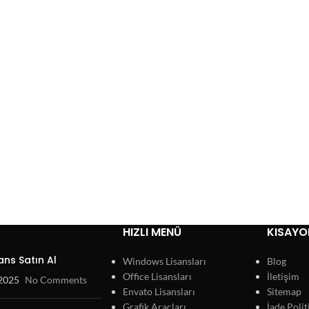
HIZLI MENÜ
KISAYO
ans Satın Al
Windows Lisansları
Blog
Office Lisansları
İletişim
 2025
No Comments
Envato Lisansları
Sitemap
Grafik Araçları
İade Polit