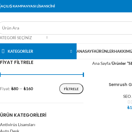
AÇILIŞ KAMPANYASI LİSANSCİNİ
ATEGORI SEÇINIZ
KATEGORİLER
ANASAYFA
ÜRÜNLER
HAKKIMI
FIYAT FILTRELE
Ana Sayfa
Ürünler “S
Semrush G
SEPETE EKLE
Fiyat:
₺80
—
₺160
FILTRELE
SEO 
₺
1
ÜRÜN KATEGORILERI
Antivirüs Lisansları
Auto Desk