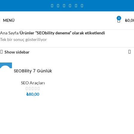
0
MENÜ
₺
0,0
Ana Sayfa
Ürünler “SEObility deneme” olarak etiketlendi
Tek bir sonuç gösteriliyor
Show sidebar
SEOBility 7 Günlük
SEO Araçları
₺
80,00