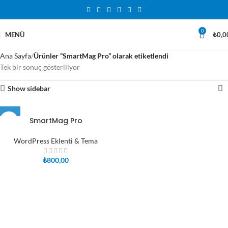
0
MENÜ
₺
0,0
Ana Sayfa
Ürünler “SmartMag Pro” olarak etiketlendi
Tek bir sonuç gösteriliyor
Show sidebar
SmartMag Pro
WordPress Eklenti & Tema
₺
800,00