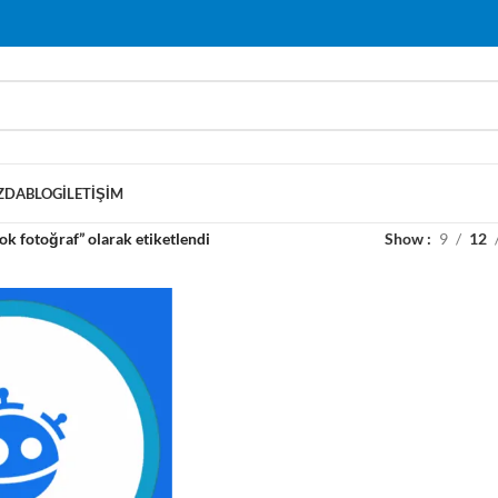
ZDA
BLOG
İLETIŞIM
ok fotoğraf” olarak etiketlendi
Show
9
12