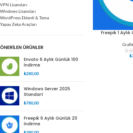
VPN Lisansları
Windows Lisansları
WordPress Eklenti & Tema
Yapay Zeka Araçları
Freepik 1 Aylık
SEPETE EKLE
Grafi
ÖNERILEN ÜRÜNLER
₺
Envato 6 Aylık Günlük 100
İndirme
₺
280,00
Windows Server 2025
Standart
₺
780,00
Freepik 6 Aylık Günlük 20
İndirme
₺
280,00