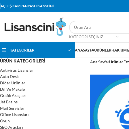
AÇILIŞ KAMPANYASI LİSANSCİNİ
KATEGORI SEÇINIZ
KATEGORİLER
ANASAYFA
ÜRÜNLER
HAKKIMI
ÜRÜN KATEGORILERI
Ana Sayfa
Ürünler “st
Antivirüs Lisansları
Auto Desk
Diğer Ürünler
Dil Ve Makale
Grafik Araçları
Jet Brains
Mail Servisleri
Office Lisansları
Oyun
SEO Araçları