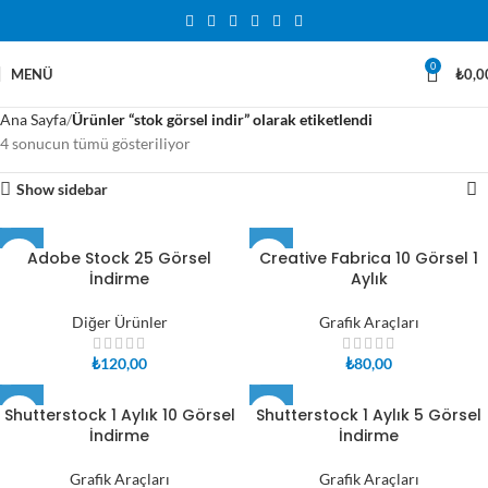
0
MENÜ
₺
0,0
Ana Sayfa
Ürünler “stok görsel indir” olarak etiketlendi
4 sonucun tümü gösteriliyor
Show sidebar
Adobe Stock 25 Görsel
Creative Fabrica 10 Görsel 1
İndirme
Aylık
Diğer Ürünler
Grafik Araçları
₺
120,00
₺
80,00
Shutterstock 1 Aylık 10 Görsel
Shutterstock 1 Aylık 5 Görsel
İndirme
İndirme
Grafik Araçları
Grafik Araçları