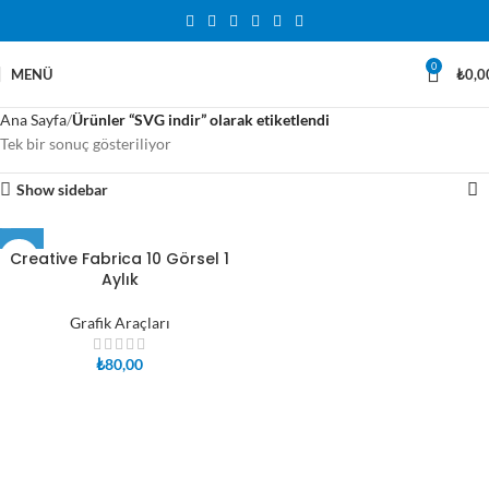
0
MENÜ
₺
0,0
Ana Sayfa
Ürünler “SVG indir” olarak etiketlendi
Tek bir sonuç gösteriliyor
Show sidebar
Creative Fabrica 10 Görsel 1
Aylık
Grafik Araçları
₺
80,00