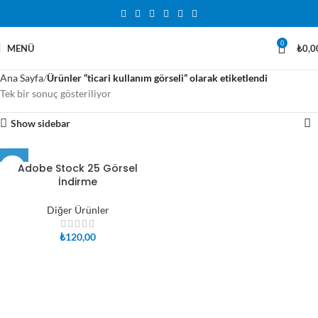
0
MENÜ
₺
0,0
Ana Sayfa
Ürünler “ticari kullanım görseli” olarak etiketlendi
Tek bir sonuç gösteriliyor
Show sidebar
Adobe Stock 25 Görsel
İndirme
Diğer Ürünler
₺
120,00