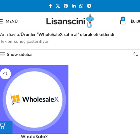
0
MENÜ
₺
0,0
Ana Sayfa
Ürünler “WholeSaleX satın al” olarak etiketlendi
Tek bir sonuç gösteriliyor
Show sidebar
WholeSaleX