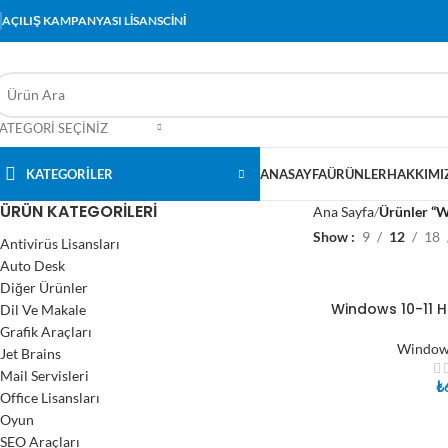
AÇILIŞ KAMPANYASI LİSANSCİNİ
ATEGORI SEÇINIZ
KATEGORİLER
ANASAYFA
ÜRÜNLER
HAKKIMI
ÜRÜN KATEGORILERI
Ana Sayfa
Ürünler “W
Show
9
12
18
Antivirüs Lisansları
Auto Desk
Diğer Ürünler
Windows 10-11 H
Dil Ve Makale
SEPETE EKLE
Grafik Araçları
Windows
Jet Brains
Mail Servisleri
₺
Office Lisansları
Oyun
SEO Araçları