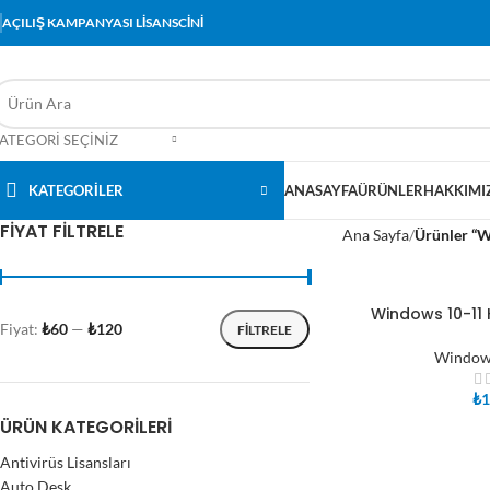
AÇILIŞ KAMPANYASI LİSANSCİNİ
ATEGORI SEÇINIZ
KATEGORİLER
ANASAYFA
ÜRÜNLER
HAKKIMI
FIYAT FILTRELE
Ana Sayfa
Ürünler “W
Windows 10-11
SEPETE EKLE
Fiyat:
₺60
—
₺120
FILTRELE
Windows
₺
1
ÜRÜN KATEGORILERI
Antivirüs Lisansları
Auto Desk