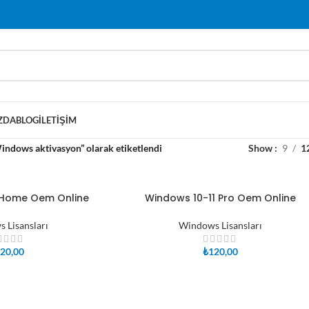
ZDA
BLOG
İLETIŞIM
indows aktivasyon” olarak etiketlendi
Show
9
1
 Home Oem Online
Windows 10-11 Pro Oem Online
SEPETE EKLE
 Lisansları
Windows Lisansları
20,00
₺
120,00