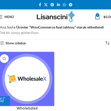
0
MENÜ
₺
0,0
Ana Sayfa
Ürünler “WooCommerce fiyat tablosu” olarak etiketlendi
Tek bir sonuç gösteriliyor
Show sidebar
WholeSaleX