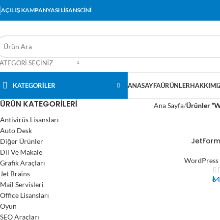
AÇILIŞ KAMPANYASI LİSANSCİNİ
ATEGORI SEÇINIZ
KATEGORİLER
ANASAYFA
ÜRÜNLER
HAKKIMI
ÜRÜN KATEGORILERI
Ana Sayfa
Ürünler “W
Antivirüs Lisansları
Auto Desk
JetForm
Diğer Ürünler
SEPETE EKLE
Dil Ve Makale
WordPress 
Grafik Araçları
Jet Brains
₺
4
Mail Servisleri
Office Lisansları
Oyun
SEO Araçları