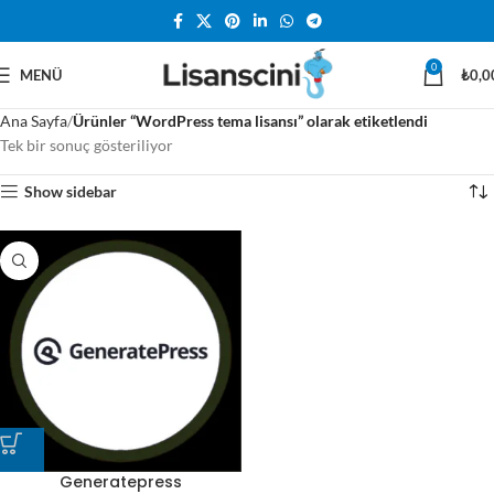
0
MENÜ
₺
0,0
Ana Sayfa
Ürünler “WordPress tema lisansı” olarak etiketlendi
Tek bir sonuç gösteriliyor
Show sidebar
Generatepress