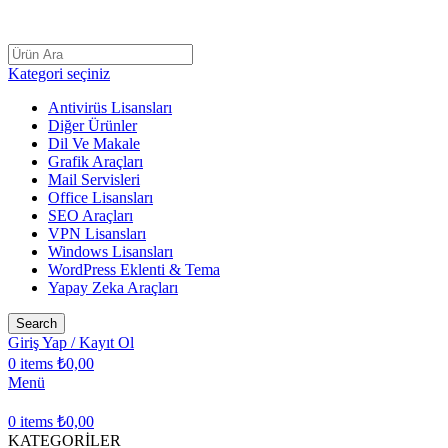
AÇILIŞ KAMPANYASI LİSANSCİNİ
Kategori seçiniz
Antivirüs Lisansları
Diğer Ürünler
Dil Ve Makale
Grafik Araçları
Mail Servisleri
Office Lisansları
SEO Araçları
VPN Lisansları
Windows Lisansları
WordPress Eklenti & Tema
Yapay Zeka Araçları
Search
Giriş Yap / Kayıt Ol
0
items
₺
0,00
Menü
0
items
₺
0,00
KATEGORİLER