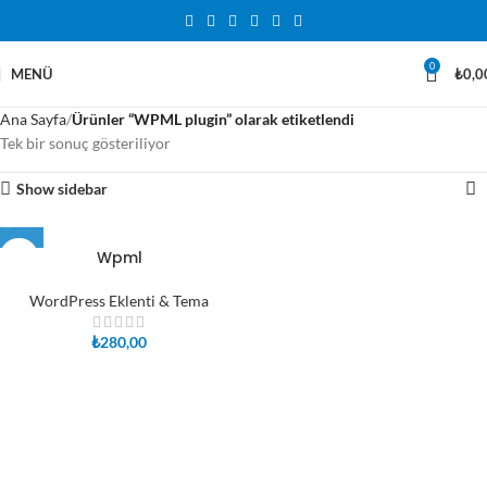
0
MENÜ
₺
0,0
Ana Sayfa
Ürünler “WPML plugin” olarak etiketlendi
Tek bir sonuç gösteriliyor
Show sidebar
Wpml
WordPress Eklenti & Tema
₺
280,00