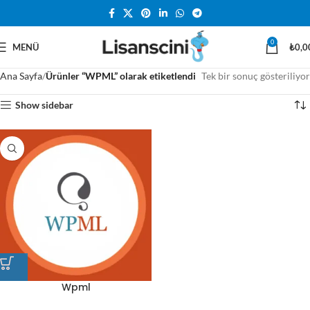
0
MENÜ
₺
0,0
Ana Sayfa
Ürünler “WPML” olarak etiketlendi
Tek bir sonuç gösteriliyor
Show sidebar
Wpml