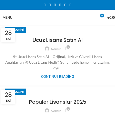
0
MENÜ
₺
0,0
LISANSCINI
28
Ucuz Lisans Satın Al
EKI
0
Admin
💸 Ucuz Lisans Satın Al – Orijinal, Hızlı ve Güvenli Lisans
Anahtarları 🚀 Ucuz Lisans Nedir? Günümüzde hemen her yazılım,
oyu...
CONTINUE READING
LISANSCINI
28
Popüler Lisanslar 2025
EKI
0
Admin