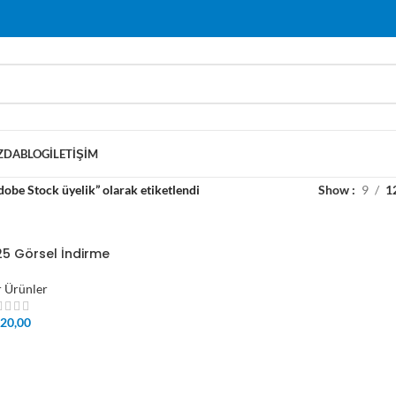
ZDA
BLOG
İLETIŞIM
dobe Stock üyelik” olarak etiketlendi
Show
9
1
5 Görsel İndirme
 Ürünler
20,00