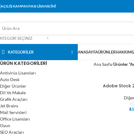
AÇILIŞ KAMPANYASI LİSANSCİNİ
ATEGORI SEÇINIZ
KATEGORİLER
ANASAYFA
ÜRÜNLER
HAKKIMI
ÜRÜN KATEGORILERI
Ana Sayfa
Ürünler “A
Antivirüs Lisansları
Auto Desk
Adobe Stock 2
Diğer Ürünler
SEPETE EKLE
Dil Ve Makale
Diğer
Grafik Araçları
Jet Brains
₺
1
Mail Servisleri
Office Lisansları
Oyun
SEO Araçları