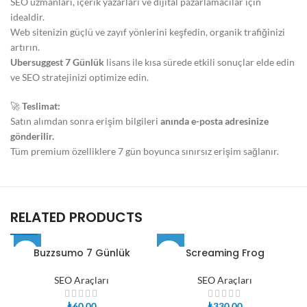
SEO uzmanları, içerik yazarları ve dijital pazarlamacılar için
idealdir.
Web sitenizin güçlü ve zayıf yönlerini keşfedin, organik trafiğinizi
artırın.
Ubersuggest 7 Günlük
lisans ile kısa sürede etkili sonuçlar elde edin
ve SEO stratejinizi optimize edin.
🚀
Teslimat:
Satın alımdan sonra erişim bilgileri
anında e-posta adresinize
gönderilir.
Tüm premium özelliklere 7 gün boyunca sınırsız erişim sağlanır.
RELATED PRODUCTS
Buzzsumo 7 Günlük
Screaming Frog
SEO Araçları
SEO Araçları
₺
60,00
₺
330,00