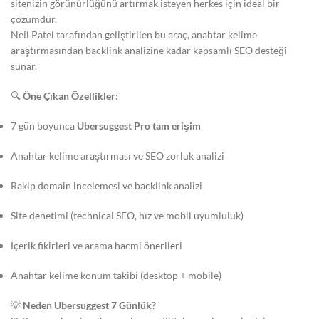
sitenizin görünürlüğünü artırmak isteyen herkes için ideal bir
çözümdür.
Neil Patel tarafından geliştirilen bu araç, anahtar kelime
araştırmasından backlink analizine kadar kapsamlı SEO desteği
sunar.
🔍
Öne Çıkan Özellikler:
7 gün boyunca
Ubersuggest Pro tam erişim
Anahtar kelime araştırması ve SEO zorluk analizi
Rakip domain incelemesi ve backlink analizi
Site denetimi (technical SEO, hız ve mobil uyumluluk)
İçerik fikirleri ve arama hacmi önerileri
Anahtar kelime konum takibi (desktop + mobile)
💡
Neden Ubersuggest 7 Günlük?