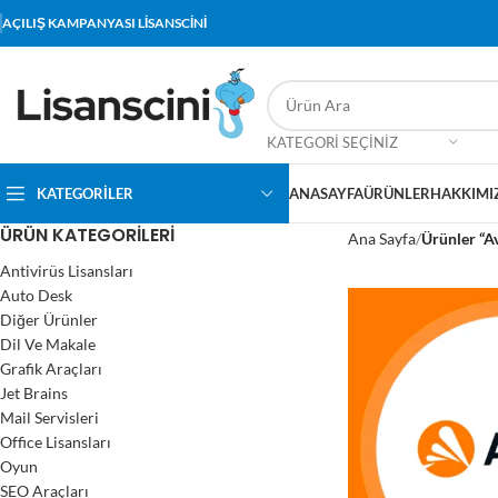
AÇILIŞ KAMPANYASI LİSANSCİNİ
KATEGORI SEÇINIZ
KATEGORİLER
ANASAYFA
ÜRÜNLER
HAKKIMI
ÜRÜN KATEGORILERI
Ana Sayfa
Ürünler “Av
Antivirüs Lisansları
Auto Desk
Diğer Ürünler
Dil Ve Makale
Grafik Araçları
Jet Brains
Mail Servisleri
Office Lisansları
Oyun
SEO Araçları