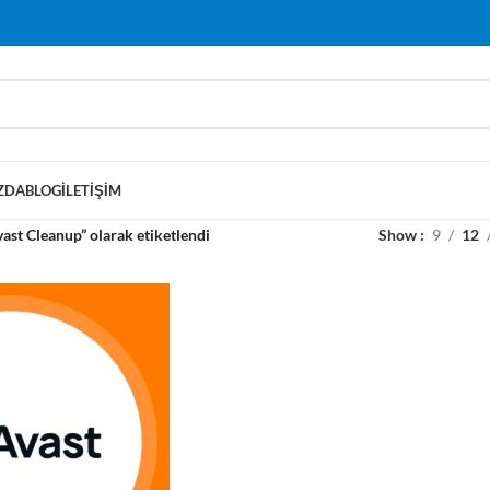
ZDA
BLOG
İLETIŞIM
ast Cleanup” olarak etiketlendi
Show
9
12