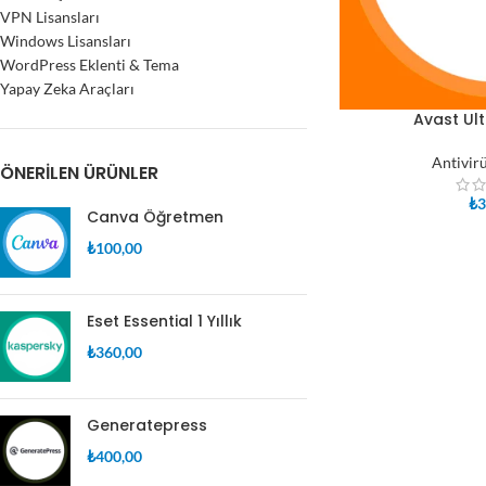
VPN Lisansları
Windows Lisansları
WordPress Eklenti & Tema
Yapay Zeka Araçları
Avast Ulti
SEPETE EKLE
Antivirü
ÖNERILEN ÜRÜNLER
₺
3
Canva Öğretmen
₺
100,00
Eset Essential 1 Yıllık
₺
360,00
Generatepress
₺
400,00