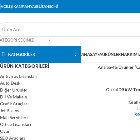
AÇILIŞ KAMPANYASI LİSANSCİNİ
ATEGORI SEÇINIZ
KATEGORİLER
ANASAYFA
ÜRÜNLER
HAKKIMI
ÜRÜN KATEGORILERI
Ana Sayfa
Ürünler “CA
Antivirüs Lisansları
Auto Desk
CorelDRAW Tec
Diğer Ürünler
SEPETE EKLE
Dil Ve Makale
Grafi
Grafik Araçları
Jet Brains
₺
6
Mail Servisleri
Office Lisansları
Oyun
SEO Araçları