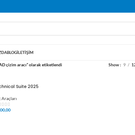
ZDA
BLOG
İLETIŞIM
D çizim aracı” olarak etiketlendi
Show
9
1
hnical Suite 2025
k Araçları
00,00