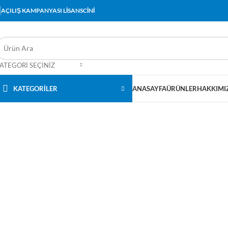
AÇILIŞ KAMPANYASI LİSANSCİNİ
ATEGORI SEÇINIZ
KATEGORİLER
ANASAYFA
ÜRÜNLER
HAKKIMI