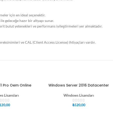
eler için en ideal seçenektir.
le geleceğe hazır bir altyapı sunar.
rit bulut yetenekleri ve performans iyileştirmeleri yer almaktadır.
eksinimleri ve CAL (Client Access License) ihtiyaçları vardır.
1 Pro Oem Online
Windows Server 2016 Datacenter
SEPETE EKLE
s Lisansları
Windows Lisansları
120,00
₺
520,00