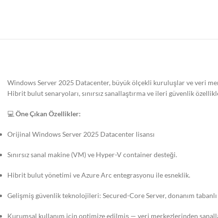
Windows Server 2025 Datacenter, büyük ölçekli kuruluşlar ve veri merke
Hibrit bulut senaryoları, sınırsız sanallaştırma ve ileri güvenlik özellikler
💻
Öne Çıkan Özellikler:
Orijinal Windows Server 2025 Datacenter lisansı
Sınırsız sanal makine (VM) ve Hyper-V container desteği.
Hibrit bulut yönetimi ve Azure Arc entegrasyonu ile esneklik.
Gelişmiş güvenlik teknolojileri: Secured-Core Server, donanım tabanlı
Kurumsal kullanım için optimize edilmiş — veri merkezlerinden sanall