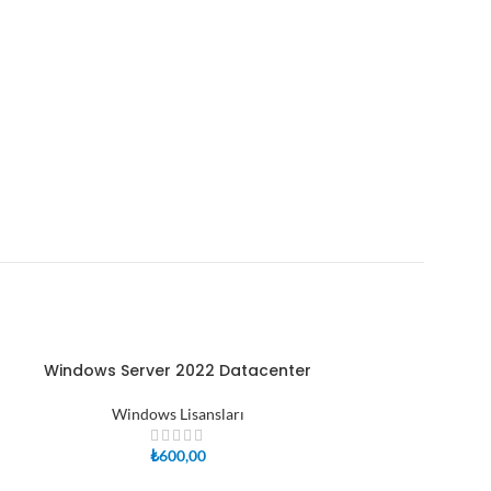
Windows Server 2022 Datacenter
Windows Serv
SEPETE EKLE
SEPETE EKLE
Windows Lisansları
Windows
₺
600,00
₺