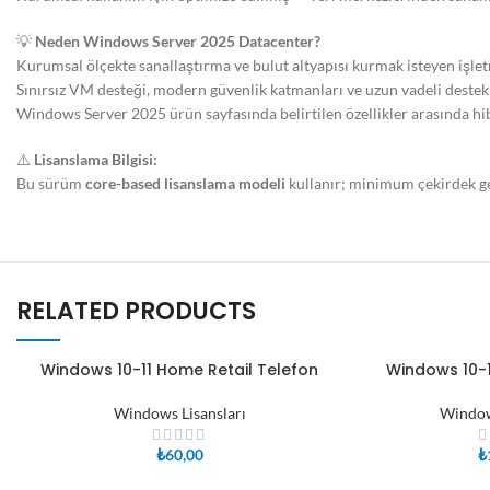
💡
Neden Windows Server 2025 Datacenter?
Kurumsal ölçekte sanallaştırma ve bulut altyapısı kurmak isteyen işletm
Sınırsız VM desteği, modern güvenlik katmanları ve uzun vadeli destek i
Windows Server 2025 ürün sayfasında belirtilen özellikler arasında hib
⚠️
Lisanslama Bilgisi:
Bu sürüm
core-based lisanslama modeli
kullanır; minimum çekirdek ger
RELATED PRODUCTS
Windows 10-11 Home Retail Telefon
Windows 10-1
SEPETE EKLE
SEPETE EKLE
Windows Lisansları
Window
₺
60,00
₺