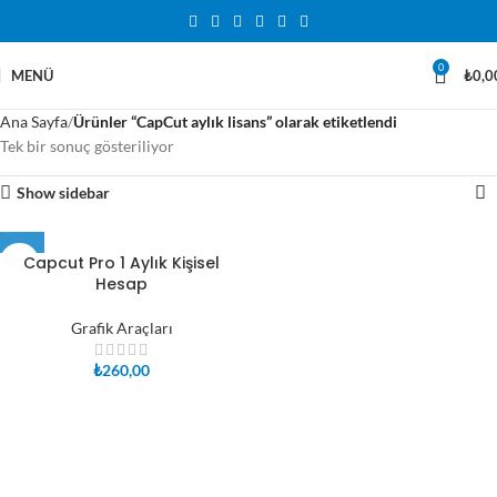
0
MENÜ
₺
0,0
Ana Sayfa
Ürünler “CapCut aylık lisans” olarak etiketlendi
Tek bir sonuç gösteriliyor
Show sidebar
Capcut Pro 1 Aylık Kişisel
Hesap
Grafik Araçları
₺
260,00