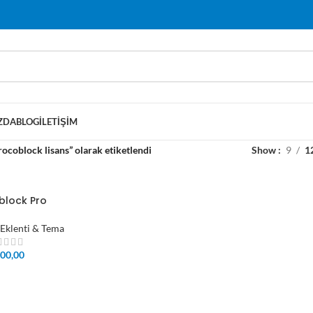
ZDA
BLOG
İLETIŞIM
ocoblock lisans” olarak etiketlendi
Show
9
1
block Pro
Eklenti & Tema
00,00