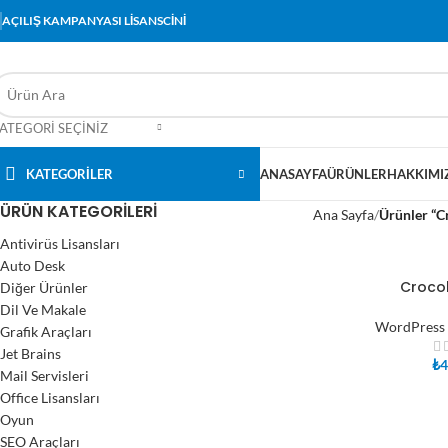
AÇILIŞ KAMPANYASI LİSANSCİNİ
ATEGORI SEÇINIZ
KATEGORİLER
ANASAYFA
ÜRÜNLER
HAKKIMI
ÜRÜN KATEGORILERI
Ana Sayfa
Ürünler “Cr
Antivirüs Lisansları
Auto Desk
Croco
Diğer Ürünler
SEPETE EKLE
Dil Ve Makale
WordPress 
Grafik Araçları
Jet Brains
₺
4
Mail Servisleri
Office Lisansları
Oyun
SEO Araçları