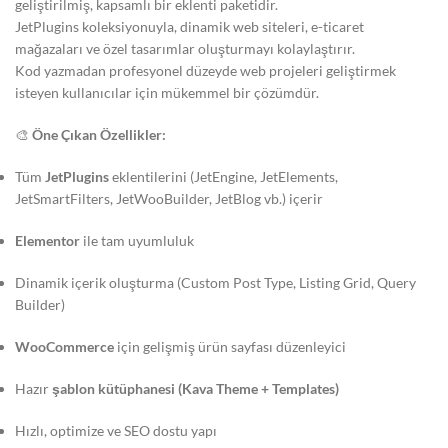
geliştirilmiş, kapsamlı bir eklenti paketidir.
JetPlugins koleksiyonuyla, dinamik web siteleri, e-ticaret
mağazaları ve özel tasarımlar oluşturmayı kolaylaştırır.
Kod yazmadan profesyonel düzeyde web projeleri geliştirmek
isteyen kullanıcılar için mükemmel bir çözümdür.
🎨
Öne Çıkan Özellikler:
Tüm
JetPlugins
eklentilerini (JetEngine, JetElements,
JetSmartFilters, JetWooBuilder, JetBlog vb.) içerir
Elementor
ile tam uyumluluk
Dinamik içerik oluşturma (Custom Post Type, Listing Grid, Query
Builder)
WooCommerce
için gelişmiş ürün sayfası düzenleyici
Hazır
şablon kütüphanesi (Kava Theme + Templates)
Hızlı, optimize ve SEO dostu yapı