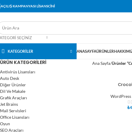
AÇILIŞ KAMPANYASI LİSANSCİNİ
ATEGORI SEÇINIZ
KATEGORİLER
ANASAYFA
ÜRÜNLER
HAKKIMI
ÜRÜN KATEGORILERI
Ana Sayfa
Ürünler “C
Antivirüs Lisansları
Auto Desk
Croco
Diğer Ürünler
SEPETE EKLE
Dil Ve Makale
WordPress 
Grafik Araçları
Jet Brains
₺
4
Mail Servisleri
Office Lisansları
Oyun
SEO Araçları