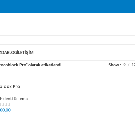
ZDA
BLOG
İLETIŞIM
rocoblock Pro” olarak etiketlendi
Show
9
1
block Pro
Eklenti & Tema
00,00