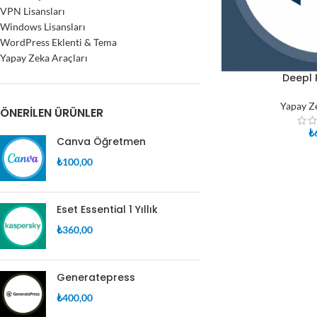
VPN Lisansları
Windows Lisansları
WordPress Eklenti & Tema
Yapay Zeka Araçları
Deepl P
SEPETE EKLE
Yapay Z
ÖNERILEN ÜRÜNLER
₺
Canva Öğretmen
₺
100,00
Eset Essential 1 Yıllık
₺
360,00
Generatepress
₺
400,00