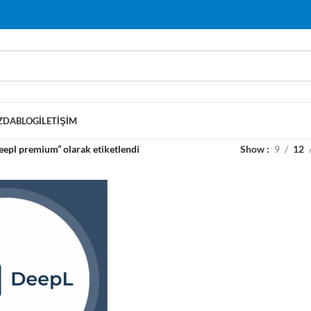
ZDA
BLOG
İLETIŞIM
eepl premium” olarak etiketlendi
Show
9
12