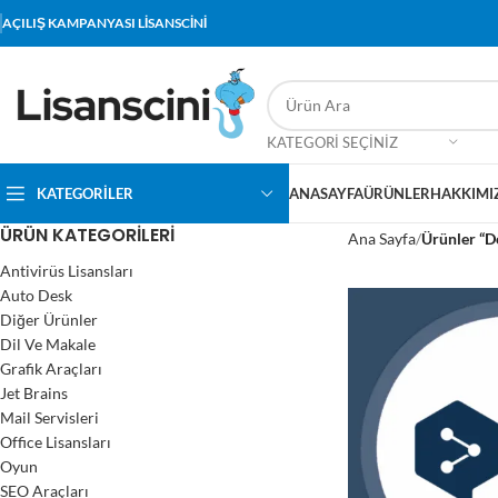
AÇILIŞ KAMPANYASI LİSANSCİNİ
KATEGORI SEÇINIZ
KATEGORİLER
ANASAYFA
ÜRÜNLER
HAKKIMI
ÜRÜN KATEGORILERI
Ana Sayfa
Ürünler “D
Antivirüs Lisansları
Auto Desk
Diğer Ürünler
Dil Ve Makale
Grafik Araçları
Jet Brains
Mail Servisleri
Office Lisansları
Oyun
SEO Araçları