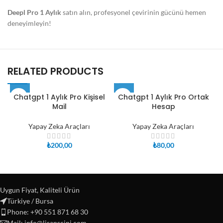
Deepl Pro 1 Aylık
satın alın, profesyonel çevirinin gücünü hemen
deneyimleyin!
RELATED PRODUCTS
Chatgpt 1 Aylık Pro Kişisel
Chatgpt 1 Aylık Pro Ortak
Mail
Hesap
Yapay Zeka Araçları
Yapay Zeka Araçları
₺
200,00
₺
80,00
Uygun Fiyat, Kaliteli Ürün
Türkiye / Bursa
Phone: +90 551 871 68 30
Mail: info@lisanscini.com