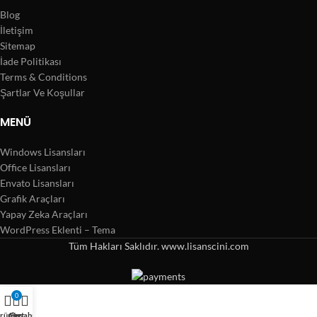
Blog
İletişim
Sitemap
İade Politikası
Terms & Conditions
Şartlar Ve Koşullar
MENÜ
Windows Lisansları
Office Lisansları
Envato Lisansları
Grafik Araçları
Yapay Zeka Araçları
WordPress Eklenti – Tema
Tüm Hakları Saklıdır. www.lisanscini.com
0
rünler
Cart
Hesabım