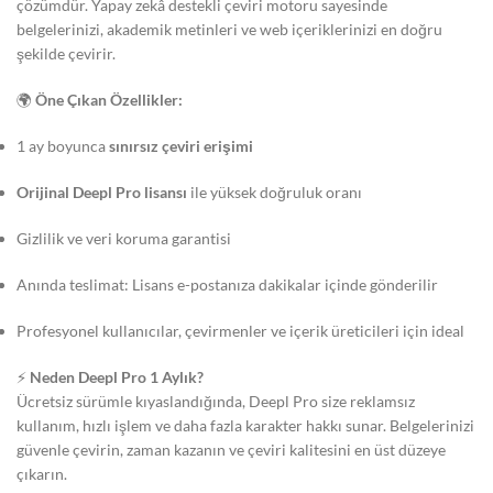
çözümdür. Yapay zekâ destekli çeviri motoru sayesinde
belgelerinizi, akademik metinleri ve web içeriklerinizi en doğru
şekilde çevirir.
🌍
Öne Çıkan Özellikler:
1 ay boyunca
sınırsız çeviri erişimi
Orijinal Deepl Pro lisansı
ile yüksek doğruluk oranı
Gizlilik ve veri koruma garantisi
Anında teslimat: Lisans e-postanıza dakikalar içinde gönderilir
Profesyonel kullanıcılar, çevirmenler ve içerik üreticileri için ideal
⚡
Neden Deepl Pro 1 Aylık?
Ücretsiz sürümle kıyaslandığında, Deepl Pro size reklamsız
kullanım, hızlı işlem ve daha fazla karakter hakkı sunar. Belgelerinizi
güvenle çevirin, zaman kazanın ve çeviri kalitesini en üst düzeye
çıkarın.