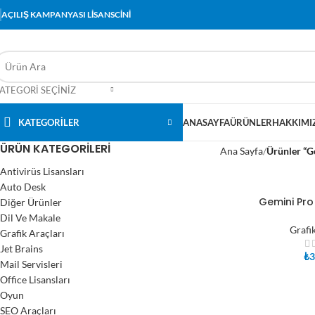
AÇILIŞ KAMPANYASI LİSANSCİNİ
ATEGORI SEÇINIZ
KATEGORİLER
ANASAYFA
ÜRÜNLER
HAKKIMI
ÜRÜN KATEGORILERI
Ana Sayfa
Ürünler “Go
Antivirüs Lisansları
Auto Desk
Gemini Pro 
Diğer Ürünler
SEPETE EKLE
Dil Ve Makale
Grafi
Grafik Araçları
Jet Brains
₺
3
Mail Servisleri
Office Lisansları
Oyun
SEO Araçları