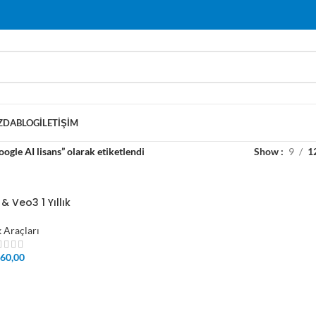
ZDA
BLOG
İLETIŞIM
ogle AI lisans” olarak etiketlendi
Show
9
1
& Veo3 1 Yıllık
k Araçları
60,00