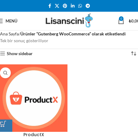
0
MENÜ
₺
0,0
Ana Sayfa
Ürünler “Gutenberg WooCommerce” olarak etiketlendi
Tek bir sonuç gösteriliyor
Show sidebar
ProductX