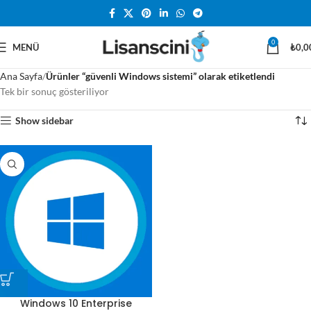
0
MENÜ
₺
0,0
Ana Sayfa
Ürünler “güvenli Windows sistemi” olarak etiketlendi
Tek bir sonuç gösteriliyor
Show sidebar
Windows 10 Enterprise