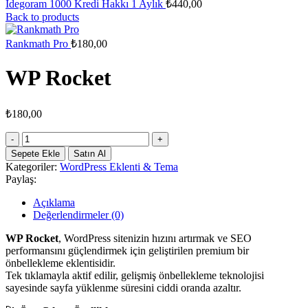
İdegoram 1000 Kredi Hakkı 1 Aylık
₺
440,00
Back to products
Rankmath Pro
₺
180,00
WP Rocket
₺
180,00
WP
Rocket
Sepete Ekle
Satın Al
adet
Kategoriler:
WordPress Eklenti & Tema
Paylaş:
Açıklama
Değerlendirmeler (0)
WP Rocket
, WordPress sitenizin hızını artırmak ve SEO
performansını güçlendirmek için geliştirilen premium bir
önbellekleme eklentisidir.
Tek tıklamayla aktif edilir, gelişmiş önbellekleme teknolojisi
sayesinde sayfa yüklenme süresini ciddi oranda azaltır.