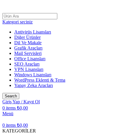
AÇILIŞ KAMPANYASI LİSANSCİNİ
Kategori seçiniz
Antivirüs Lisansları
Diğer Ürünler
Dil Ve Makale
Grafik Araçları
Mail Servisleri
Office Lisansları
SEO Araçları
VPN Lisansları
Windows Lisansları
WordPress Eklenti & Tema
Yapay Zeka Araçları
Search
Giriş Yap / Kayıt Ol
0
items
₺
0,00
Menü
0
items
₺
0,00
KATEGORİLER