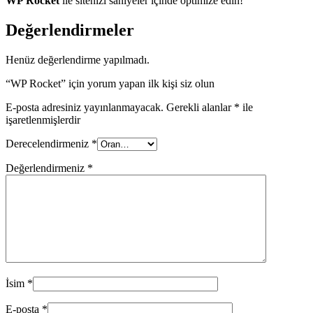
WP Rocket
ile sitenizi saniyeler içinde optimize edin!
Değerlendirmeler
Henüz değerlendirme yapılmadı.
“WP Rocket” için yorum yapan ilk kişi siz olun
E-posta adresiniz yayınlanmayacak.
Gerekli alanlar
*
ile
işaretlenmişlerdir
Derecelendirmeniz
*
Değerlendirmeniz
*
İsim
*
E-posta
*