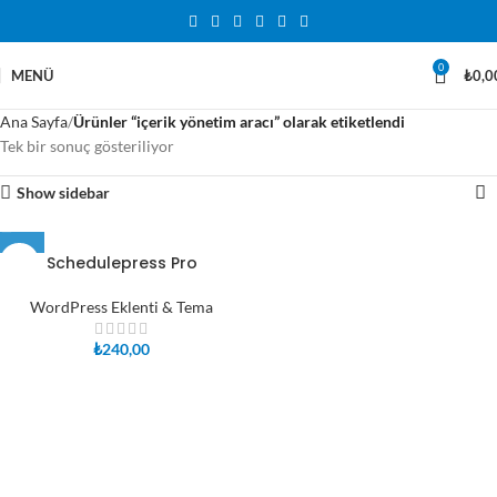
0
MENÜ
₺
0,0
Ana Sayfa
Ürünler “içerik yönetim aracı” olarak etiketlendi
Tek bir sonuç gösteriliyor
Show sidebar
Schedulepress Pro
WordPress Eklenti & Tema
₺
240,00