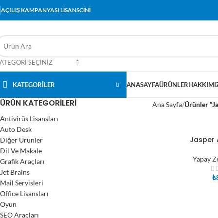
AÇILIŞ KAMPANYASI LİSANSCİNİ
ATEGORI SEÇINIZ
KATEGORİLER
ANASAYFA
ÜRÜNLER
HAKKIMI
ÜRÜN KATEGORILERI
Ana Sayfa
Ürünler “Ja
Antivirüs Lisansları
Auto Desk
Jasper 
Diğer Ürünler
SEPETE EKLE
Dil Ve Makale
Yapay Z
Grafik Araçları
Jet Brains
₺
Mail Servisleri
Office Lisansları
Oyun
SEO Araçları