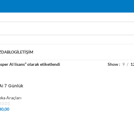
ZDA
BLOG
İLETIŞIM
sper AI lisans” olarak etiketlendi
Show
9
1
Ai 7 Günlük
eka Araçları
80,00