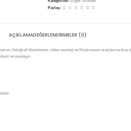
Kategoriler:
Diğer Ürünler
Paylaş:
AÇIKLAMA
DEĞERLENDIRMELER (0)
arım, fotoğraf düzenleme, video montaj ve illüstrasyon araçlarına kısa sü
leyin ve paylaşın.
azlası