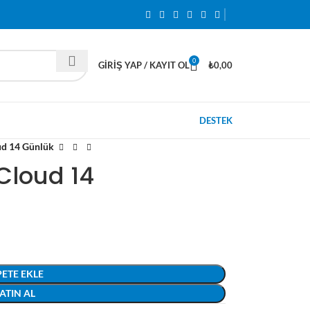
0
GIRIŞ YAP / KAYIT OL
₺
0,00
DESTEK
ud 14 Günlük
Cloud 14
PETE EKLE
ATIN AL