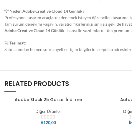
💡
Neden Adobe Creative Cloud 14 Günlük?
Profesyonel tasarım araçlarını denemek isteyen öğrenciler, tasarımcıla
Tam sürüm deneyimi yaşayın, yaratıcı fikirlerinizi sınırsız şekilde hayat
Adobe Creative Cloud 14 Günlük
lisansı ile yazılımların tüm premium öz
🚀
Teslimat:
Satın alımdan hemen sonra üyelik erişim bilgileriniz e-posta adresinize
RELATED PRODUCTS
Adobe Stock 25 Görsel İndirme
Autoc
SEPETE EKLE
SEPETE EKLE
Diğer Ürünler
Diğe
₺
120,00
₺