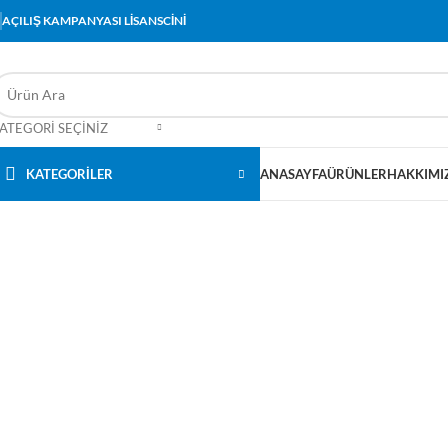
AÇILIŞ KAMPANYASI LİSANSCİNİ
ATEGORI SEÇINIZ
KATEGORİLER
ANASAYFA
ÜRÜNLER
HAKKIMI