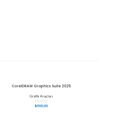
CorelDRAW Graphics Suite 2025
Jetbrains 1 Y
SEPETE EKLE
SEPETE EKLE
Grafik Araçları
Diğe
₺
900,00
₺