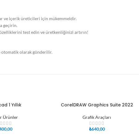
r ve içerik üreticileri için mükemmeldir.
a geçirin.
elliklerini test edin ve üretkenliğinizi artırın!
 otomatik olarak gönderilir.
ad 1 Yıllık
CorelDRAW Graphics Suite 2022
SEPETE EKLE
r Ürünler
Grafik Araçları
400,00
₺
640,00