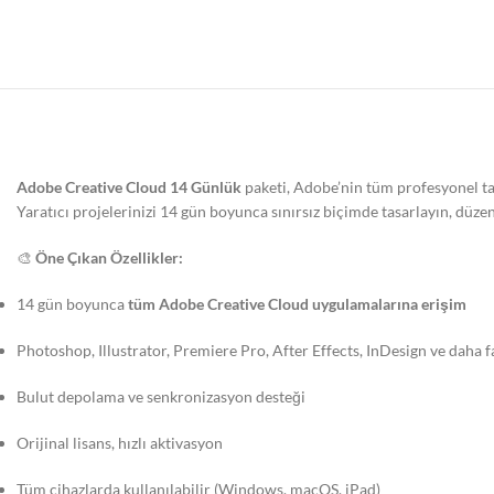
Adobe Creative Cloud 14 Günlük
paketi, Adobe’nin tüm profesyonel tas
Yaratıcı projelerinizi 14 gün boyunca sınırsız biçimde tasarlayın, düzen
🎨
Öne Çıkan Özellikler:
14 gün boyunca
tüm Adobe Creative Cloud uygulamalarına erişim
Photoshop, Illustrator, Premiere Pro, After Effects, InDesign ve daha f
Bulut depolama ve senkronizasyon desteği
Orijinal lisans, hızlı aktivasyon
Tüm cihazlarda kullanılabilir (Windows, macOS, iPad)