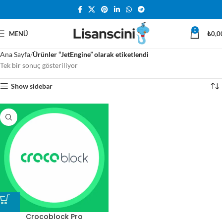
0
MENÜ
₺
0,0
Ana Sayfa
Ürünler “JetEngine” olarak etiketlendi
Tek bir sonuç gösteriliyor
Show sidebar
Crocoblock Pro