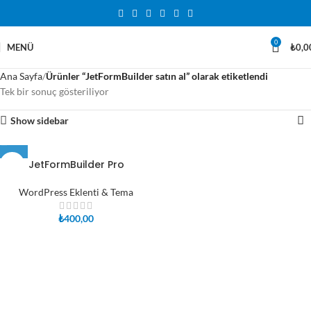
0
MENÜ
₺
0,0
Ana Sayfa
Ürünler “JetFormBuilder satın al” olarak etiketlendi
Tek bir sonuç gösteriliyor
Show sidebar
JetFormBuilder Pro
WordPress Eklenti & Tema
₺
400,00