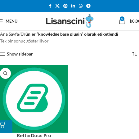
0
MENÜ
₺
0,0
Ana Sayfa
Ürünler “knowledge base plugin” olarak etiketlendi
Tek bir sonuç gösteriliyor
Show sidebar
BetterDocs Pro