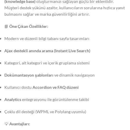
(knowledge base)
oluşturmanızı sağlayan güçlü bir eklentidir.
Müşteri destek yükünü azaltır, kullanıcıların sorularına hızlıca yanıt
bulmasını sağlar ve marka güvenilirliğini artırır.
📘
Öne Çıkan Özellikler:
Modern ve düzenli bilgi tabanı sayfa tasarımları
Ajax destekli anında arama (Instant Live Search)
Kategori, alt kategori ve içerik gruplama sistemi
Dokümantasyon şablonları
ve dinamik navigasyon
Kullanıcı dostu
Accordion ve FAQ düzeni
Analytics
entegrasyonu ile görüntülenme takibi
Çoklu dil desteği (WPML ve Polylang uyumlu)
💡
Avantajları: