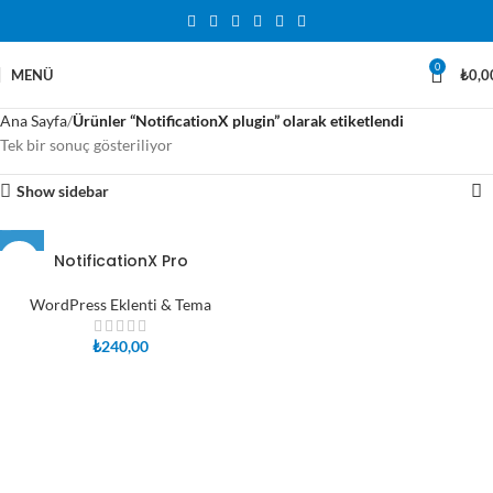
0
MENÜ
₺
0,0
Ana Sayfa
Ürünler “NotificationX plugin” olarak etiketlendi
Tek bir sonuç gösteriliyor
Show sidebar
NotificationX Pro
WordPress Eklenti & Tema
₺
240,00