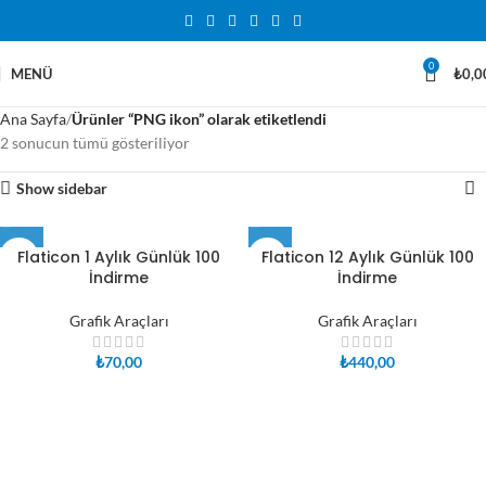
0
MENÜ
₺
0,0
Ana Sayfa
Ürünler “PNG ikon” olarak etiketlendi
2 sonucun tümü gösteriliyor
Show sidebar
Flaticon 1 Aylık Günlük 100
Flaticon 12 Aylık Günlük 100
İndirme
İndirme
Grafik Araçları
Grafik Araçları
₺
70,00
₺
440,00