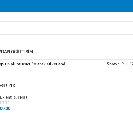
ZDA
BLOG
İLETIŞIM
op-up oluşturucu” olarak etiketlendi
Show
9
1
ert Pro
Eklenti & Tema
00,00