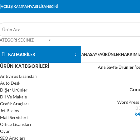
AÇILIŞ KAMPANYASI LİSANSCİNİ
ATEGORI SEÇINIZ
KATEGORİLER
ANASAYFA
ÜRÜNLER
HAKKIMI
ÜRÜN KATEGORILERI
Ana Sayfa
Ürünler “p
Antivirüs Lisansları
Auto Desk
Conv
Diğer Ürünler
SEPETE EKLE
Dil Ve Makale
WordPress 
Grafik Araçları
Jet Brains
₺
4
Mail Servisleri
Office Lisansları
Oyun
SEO Araçları